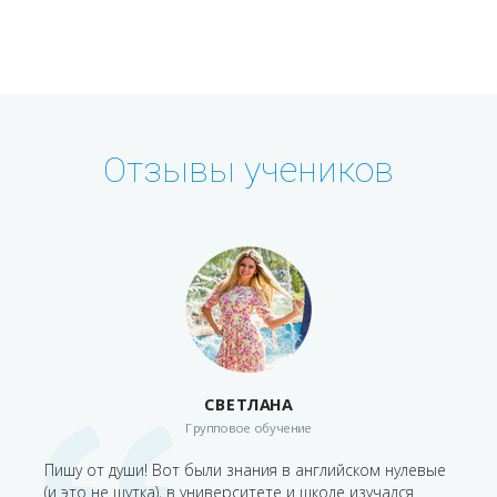
Отзывы учеников
СВЕТЛАНА
Групповое обучение
 как и
Пишу от души! Вот были знания в английском нулевые
Изуча
нашла
(и это не шутка), в университете и школе изучался
начал