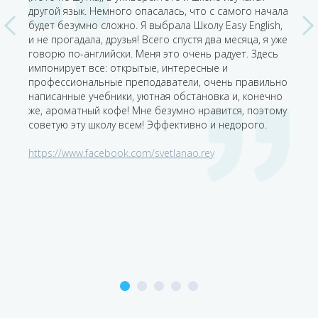
добно,
другой язык. Немного опасалась, что с самого начала
много
ода с
будет безумно сложно. Я выбрала Школу Easy English,
пришл
ала
и не прогадала, друзья! Всего спустя два месяца, я уже
Препо
о 6
говорю по-английски. Меня это очень радует. Здесь
Након
импонирует все: открытые, интересные и
устро
м
профессиональные преподаватели, очень правильно
казал
вного
написанные учебники, уютная обстановка и, конечно
Атмос
ная
же, ароматный кофе! Мне безумно нравится, поэтому
что п
советую эту школу всем! Эффективно и недорого.
за до
ийский
немал
https://www.facebook.com/svetlanao.rey
С ува
она
https
ришла
ые